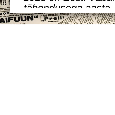
tähendusega aasta.
õige aeg tähistada v
aastat tagasi alust
seilamist legendaa
Valter. Dokumentalis
valmis sel aastal fil
räägib nii filmi valm
Ahto Valteri elust n
Kõike seda ilmestava
filmimaterjalid mis 
kogutud...