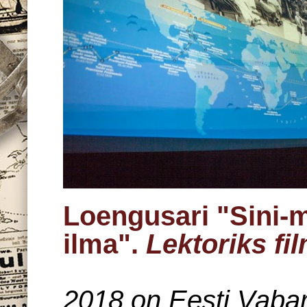
Loengusari "Sini-
ilma".
Lektoriks fi
2018 on Eesti Vabari